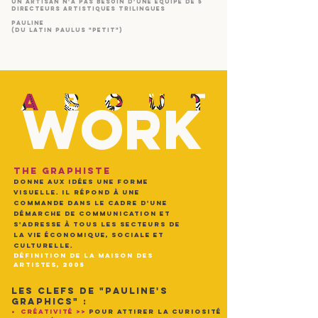
un artisan n'a pas besoin d'une équipe de 5
directeurs artistiques trilingues
pauline
(du latin paulus "petit")
WORK
THE GRAPHISTE
DONNE AUX IDÉES UNE FORME
VISUELLE. IL RÉPOND à UNE
COMMANDE DANS LE CADRE D'UNE
DÉMARCHE DE COMMUNICATION ET
S'ADRESSE à TOUS LES SECTEURS DE
LA VIE
É
CONOMIQUE, SOCIALE ET
CULTURELLE.
DÉFINITION DE LA MAISON DES
ARTISTES, 2005
LES
CLEFS
DE "PAULINE'S
GRAPHICS" :
•
CRÉATIVITÉ
>>
POUR ATTIRER LA CURIOSITÉ