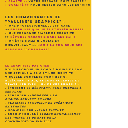
•
CLARTÉ
>>
VOTRE MESSAGE DOIT PASSER !
•
QUALITÉ
>>
POUR RESTER DANS LES ESPRITS
LES COMPOSANTES DE
"PAULINE'S GRAPHICS" :
•
UNE PROFESSIONNELLE EFFICACE
>>
GRAPHISTE QUALIFIéE ET EXPéRIMENTéE
•
UNE PERSONNE FIABLE ET RÉACTIVE
>>
RéPONSE GARANTIE DANS LES 24H !
•
UN ÊTRE HUMAIN JOVIAL ET
BIENVEILLANT
>>
NON à LA FROIDEUR DES
JARGONS "CORPORATE" !
LE GRAPHISTE PAS CHER
VOUS PROPOSE UN LOGO
à
MOINS DE 30 €,
UNE AFFICHE
à
50 € ET UNE IDENTITÉ
VISUELLE COMPLETE POUR 200 €.
ALLÉCHANT ? OUI, SI VOUS ACCEPTEZ DE
TRAVAILLER AVEC L'UN DE CES PROFILS :
• ÉTUDIANT
>>
DÉBUTANT, SANS CHARGES à
SES FRAIS
• ÉTRANGER
>>
DESIGNER à LA
CHAINE, SOUVENT EN INDE
• PLAGIAIRE
>>
COPIEUR DE CRÉATIONS
EXISTANTES
• NON-DÉCLARÉ
>>
SANS FACTURE
• AUTO-PROCLAMÉ
>>
SANS CONNAISSANCE
DES PRINCIPES DE BASE DE LA
COMMUNICATION VISUELLE