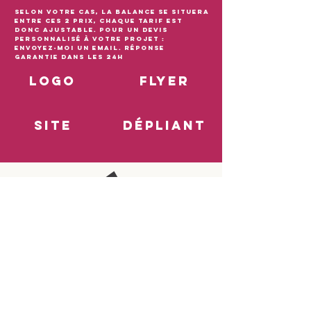
Selon votre cas, la balance se situera
entre ces 2 prix, chaque tarif est
donc ajustable. Pour un devis
personnalisé à votre projet :
envoyez-moi un email. réponse
garantie dans les 24h
logo
flyer
site
dépliant
réf
ILS M'ONT FAIT CONFIANCE
Ces sociétés et assos ont fait/ font
toujours appel à mes services pour
différentes prestations