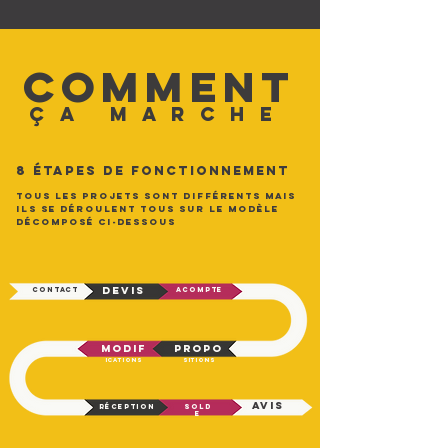
comment
ça marche
8 étapes de fonctionnement
tous les projets sont différents mais
ils se déroulent tous sur le modèle
décomposé ci-dessous
devis
contact
acompte
modif
propo
ications
sitions
avis
réception
sold
e