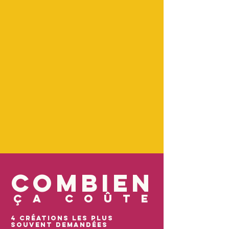
combien
ça coût
e
4 créations les plus
souvent demandées