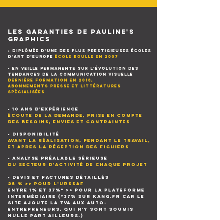
LES GARANTIES DE PAULINE'S
GRAPHICS
•
DIPLÔMÉE
D'UNE DES PLUS PRESTIGIEUSES ÉCOLES
D'ART D'EUROPE
École Boulle en 2007
• EN VEILLE PERMANENTE SUR L'ÉVOLUTION DES
TENDANCES DE LA COMMUNICATION VISUELLE
dernière formation en 2018,
abonnements presse et littératures
spécialisées
• 10 ANS D'EXPÉRIENCE
ÉCOUTE DE LA DEMANDE, PRISE EN COMPTE
DES BESOINS, ENVIES ET CONTRAINTES
• DISPONIBILITÉ
AVANT LA RÉALISATION, PENDANT LE TRAVAIL,
ET APRES LA RÉCEPTION DES FICHIERS
• ANALYSE PRÉALABLE SÉRIEUSE
DU SECTEUR D'ACTIVITÉ DE CHAQUE PROJET
• DEVIS ET FACTURES DÉTAILLÉS
25 % >> POUR L'URSSAF
entre 1% et 37%* >> POUR LA PLATEFORME
INTERMÉDIAIRE
(*37% sur kang.fr car le
site ajoute la TVA aux auto-
entrepreneurs, qui n'y sont soumis
nulle part ailleurs.)