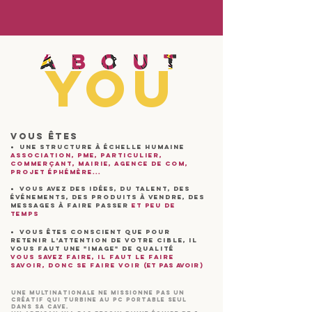
YOU
VOUS ÊTES
•
UNE STRUCTURE
à
É
CHELLE HUMAINE
ASSOCIATION, PME, PARTICULIER,
COMMERçANT, MAIRIE, AGENCE DE COM,
PROJET
É
PH
É
MèRE...
•
VOUS AVEZ DES ID
É
ES, DU TALENT, DES
É
V
É
NEMENTS, DES PRODUITS
à
VENDRE, DES
MESSAGES
à
FAIRE PASSER
ET PEU DE
TEMPS
•
VOUS
Ê
TES CONSCIENT QUE POUR
RETENIR L'ATTENTION DE VOTRE CIBLE, IL
VOUS FAUT UNE "IMAGE" DE QUALIT
É
VOUS SAVEZ FAIRE, IL FAUT LE FAIRE
SAVOIR, DONC SE FAIRE VOIR
(ET PAS AVOIR)
une multinationale ne missionne pas un
créatif qui turbine au pc portable seul
dans sa cave.