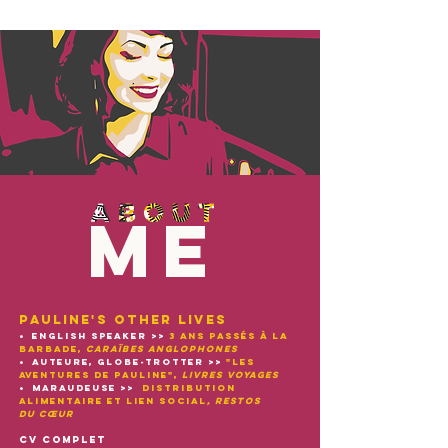
ME
PAULINE'S OTHER LIVES
•
ENGLISH SPEAKER >>
3 ANS PASS
É
S
à
LA
BARBADE,
CARAÏBES ANGLOPHONES
•
AUTEURE, GLOBE-TROTTER >>
"LES
AVENTURES DE PAULINE",
LIVRES voyages
•
MARAUDEUSE >>
DISTRIBUTION
ALIMENTAIRE ET LIEN SOCIAL
, RESTOS
DU CŒUR
CV complet